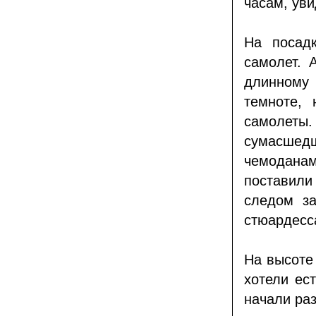
часам, ув
На посадк
самолет. 
длинному
темноте,
самолеты
сумасшедш
чемоданам
поставили
следом з
стюардесса
На высоте
хотели ест
начали раз