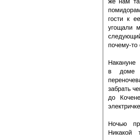
же нам та
помидорам
гости к 
угощали м
следующий
почему-то 
Накануне 
в доме 
переноче
забрать ч
до Кочен
электричке
Ночью пр
Никакой т