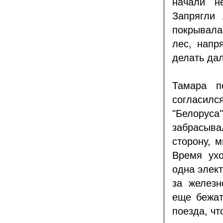
начали н
Запрягли
покрывал
лес, напр
делать да
Тамара п
согласилс
"Белоруса
забрасыв
сторону, 
Время ухо
одна элект
за желез
еще бежат
поезда, чт