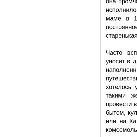
она промча
исполнило
маме в 1
постоянн
старенькая
Часто вс
уносит в 
наполнен
путешеств
хотелось 
такими ж
провести 
бытом, ку
или на Ка
комсомоль