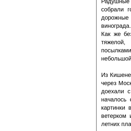
Радушные
собрали г
дорожные
винограда.
Как же бе
тяжелой
посылкам
небольшой
Из Кишене
через Мос
доехали 
началось 
картинки 
ветерком 
летних пл