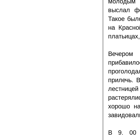
молодым 
выслал фо
Такое был
на Красно
платьицах
Вечером
прибави
проголодал
прилечь. В
лестнице
растеряли
хорошо н
завидовал
В 9. 00