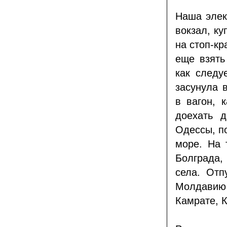
Наша элек
вокзал, ку
на стоп-кр
еще взять
как следу
засунула 
в вагон, 
доехать д
Одессы, по
море. На 
Болграда,
села. Отп
Молдавию
Камрате, 