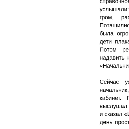
справочно
услышали:
гром, ра
Потащилис
была огро
дети плак
Потом ре
надавить н
«Начальни
Сейчас у
начальник
кабинет.
выслушал н
и сказал «
день прос