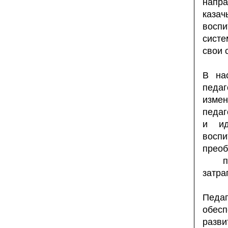
напр
каза
воспи
систе
свои 
В на
педа
измен
педаг
и ид
восп
пре
проф
затра
Педаг
обесп
разв