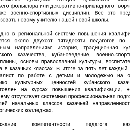
ьего фольклора или декоративно-прикладного творч
кже военно-спортивных дисциплин. Все это пред
зовать новому учителю нашей новой школы.
одно в региональной системе повышения квалифи
ается около двухсот пятидесяти педагогов по 
вным направлениям: история, традиционная кул
ского казачества, кубановедение, военно-спор
плины, основы православной культуры, воспитат
а в казачьих классах. В итоге за пять лет каждый
иалист по работе с детьми и молодежью на о
рико культурных ценностей кубанского казач
отовлен на курсах повышения квалификации, н
ему отсутствует системная профессиональная подг
елей начальных классов казачьей направленно
огических колледжах.
ержание компетентности педагога каза