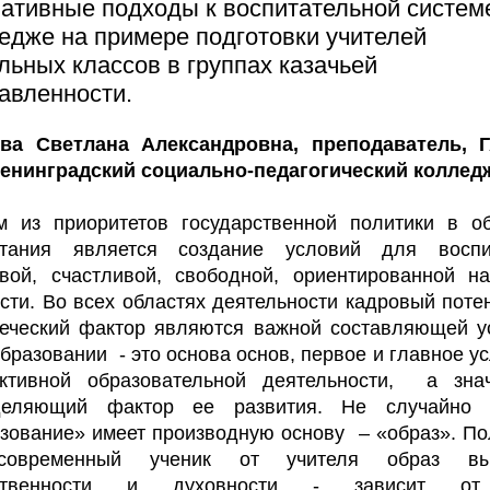
ативные подходы к воспитательной систем
едже на примере подготовки учителей
льных классов в группах казачьей
авленности.
ва Светлана Александровна, преподаватель, 
енинградский социально-педагогический коллед
 из приоритетов государственной политики в о
итания является создание условий для воспи
вой, счастливой, свободной, ориентированной н
сти. Во всех областях деятельности кадровый поте
еческий фактор являются важной составляющей у
образовании - это основа основ, первое и главное у
ктивной образовательной деятельности, а знач
деляющий фактор ее развития. Не случайно 
зование» имеет производную основу – «образ». П
овременный ученик от учителя образ вы
ственности и духовности - зависит о