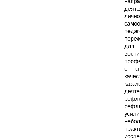
напр
деяте
лично
самоо
педаг
переж
для 
восп
профе
он с
качес
каза
деяте
рефл
рефле
усил
небол
прак
иссл