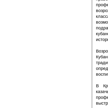
проф
возр
клас
возмо
подр
куба
истор
Возр
Куба
тради
опре
воспи
В Кр
казач
проф
выст