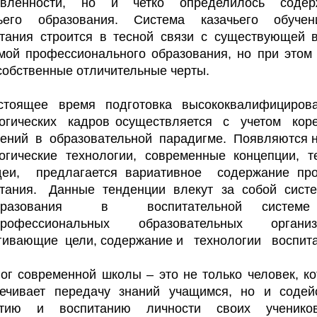
авленности, но и четко определилось содер
чьего образования. Система казачьего обуче
тания строится в тесной связи с существующей 
мой профессионального образования, но при этом
собственные отличительные черты.
стоящее время подготовка высококвалифициров
гогических кадров осуществляется с учетом кор
ений в образовательной парадигме. Появляются
огические технологии, современные концепции, 
еи, предлагается вариативное содержание про
итания. Данные тенденции влекут за собой сист
образования в воспитательной сис
ессиональных образовательных организ
гивающие цели, содержание и технологии воспита
ог современной школы – это не только человек, к
ечивает передачу знаний учащимся, но и содей
итию и воспитанию личности своих ученико