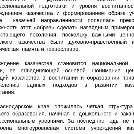
ессиональной подготовки и уровня воспитаннос
ождением казачества и формированием образа уч
са казачьей направленности появилась прекр
жность этот «образ» сделать наглядным пример
астающего поколения, поскольку важными ценно
нского казачества были духовно-нравственный и
ическая память и православие.
ождение казачества становится национальной 
ни, ее объединяющей основой. Понимание цен
ций казачества в воспитании и образовании при
делению единых подходов в развитии каза
тания.
аснодарском крае сложилась четкая структура
ьего образования, начиная с дошкольного и зака
ессиональным уровнями. За последние годы не т
роена многоуровневая система учреждений каз