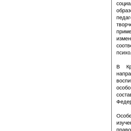
соци
образ
педа
твор
прим
изме
соот
психо
В Кр
напра
воспи
особ
соста
Федер
Особе
изуч
прав