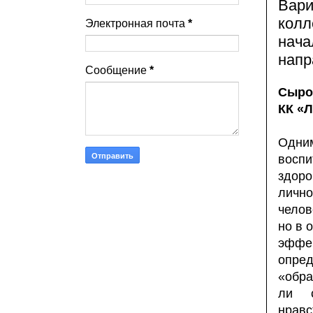
Вари
колл
Электронная почта
*
нача
напр
Сообщение
*
Сыро
КК «Л
Одним
восп
здоро
лично
челов
но в 
эффе
опре
«обра
ли с
нрав