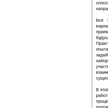
спос
напра
Все 
вари
прием
будущ
Практ
опыта
задей
набо
учас
взаи
суще
В это
работ
проц
поло