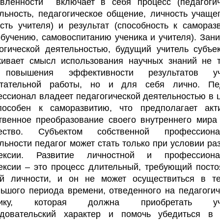
авленности включает в себя процесс (педагогич
льность, педагогическое общение, личность учаще
сть учителя) и результат (способность к самораз
бучению, самовоспитанию ученика и учителя). Зан
огической деятельностью, будущий учитель субъе
ивает смысл использования научных знаний не 
повышения эффективности результатов уч
итательной работы, но и для себя лично. Пед
ссионал владеет педагогической деятельностью в 
пособен к саморазвитию, что предполагает акти
твенное преобразование своего внутреннего мира
чество. Субъектом собственной профессиона
льности педагог может стать только при условии ра
ексии. Развитие личностной и профессиона
ксии – это процесс длительный, требующий пост
ий личности, и он не может осуществиться в те
ьшого периода времени, отведенного на педагоги
тику, которая должна приобретать уч
едовательский характер и помочь убедиться в 