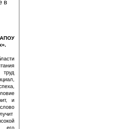
е в
ГАПОУ
ж».
бласти
тания
а труд
нциал,
спеха,
словие
ит, и
слово
олучит
сокой
т его