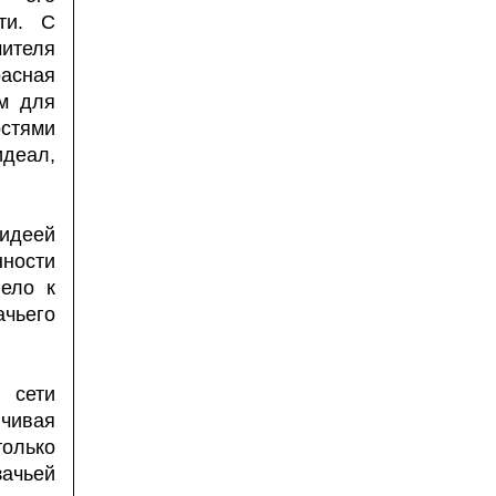
ти. С
ителя
асная
ом для
стями
деал,
идеей
ности
вело к
чьего
 сети
нчивая
олько
ачьей