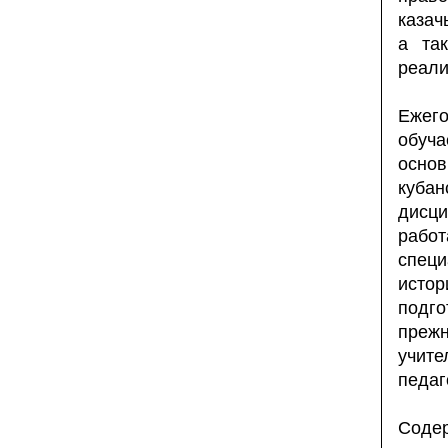
казач
а та
реали
Ежег
обуч
осно
кубан
дисци
работ
спец
исто
подг
прежн
учит
педаг
Сод