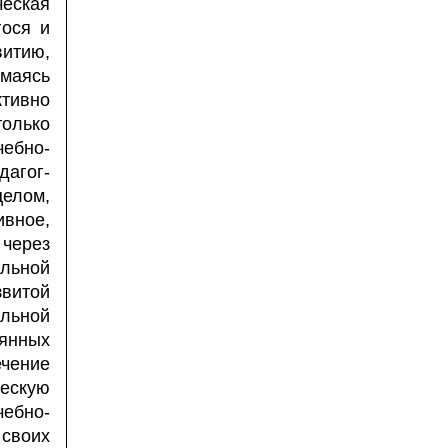
еская
гося и
витию,
имаясь
ктивно
только
ебно-
агог-
целом,
вное,
 через
льной
звитой
льной
оянных
чение
ческую
ебно-
своих