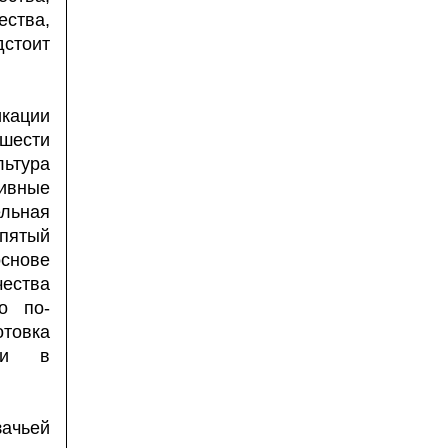
ества,
стоит
кации
шести
ьтура
тивные
ельная
 пятый
снове
ества
о по-
отовка
сти в
чьей