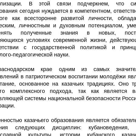
ализации. В этой связи подчеркнем, что си
ования сегодня нуждается в компетентном, ответст
гоге как всесторонне развитой личности, облад
ческим, личностным и духовным потенциалом, ум
енять полученные знания в новых, пост
няющихся условиях современной жизни, действую
ветствии с государственной политикой и принц
лого-педагогической науки.
аснодарском крае одним из самых значите
влений в патриотическом воспитании молодёжи яв
тание, основанное на казачьих традициях. Оно т
ого комплексного подхода, так как является в
вляющей системы национальной безопасности Росс
ации.
нностью казачьего образования является обязател
ения следующих дисциплин: кубановедения, 
ославной культуры, истории кубанского казаче