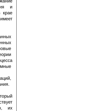
жание
ния и
в крае
 имеет
анных
енных
 новые
теории
цесса
емные
теме
аций,
ния.
оторый
ствует
в, их