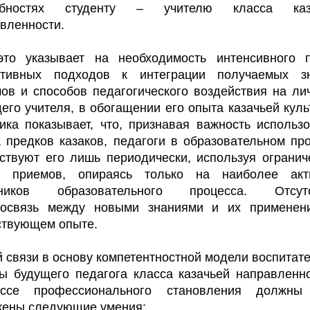
обностях студенту – учителю класса каз
вленности.
это указывает на необходимость интенсивного п
ативных подходов к интеграции получаемых зн
ов и способов педагогического воздействия на ли
его учителя, в обогащении его опыта казачьей куль
ика показывает, что, признавая важность использ
 предков казаков, педагоги в образовательном пр
ствуют его лишь периодически, используя ограни
р приемов, опираясь только на наиболее акт
тников образовательного процесса. Отсутс
мосвязь между новыми знаниями и их применен
ствующем опыте.
й связи в основу компетентностной модели воспитат
ы будущего педагога класса казачьей направленн
ессе профессионального становления должны
жены следующие умения: