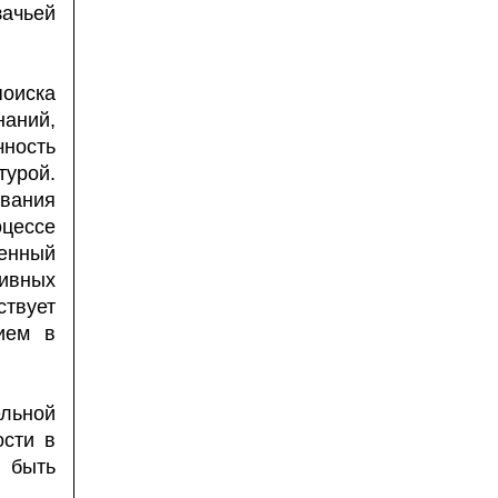
ачьей
оиска
аний,
чность
турой.
ования
оцессе
ченный
ивных
твует
ием в
ельной
ости в
 быть