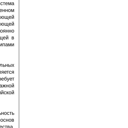
стема
венном
ающей
еющей
оянно
щей в
ипами
льных
ляется
ребует
ажной
ийской
ьность
основ
ства,