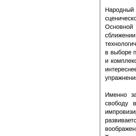
Народный
сценическ
Основной 
сближени
технологич
в выборе п
и комплек
интересн
упражнени
Именно з
свободу 
импровиз
развивае
воображен