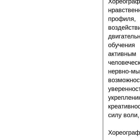
Хореограф
нравстве
профиля, 
воздейст
двигатель
обучения
активным 
человечес
нервно-мы
возможно
увереннос
укреплени
креативно
силу воли,
Хореограф