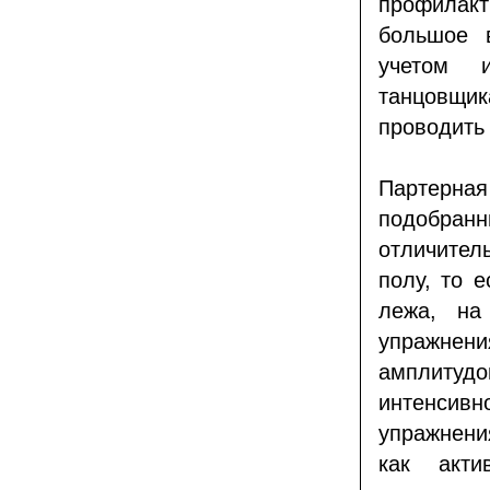
профилакт
большое 
учетом и
танцовщик
проводить
Партерна
подобран
отличитель
полу, то 
лежа, на
упражне
амплиту
интенсив
упражнени
как акти