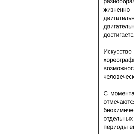
разнообр
жизненно
двигател
двигател
достигаетс
Искусство
хореогра
возможнос
человечес
С момента
отмечают
биохимиче
отдельных
периоды ег