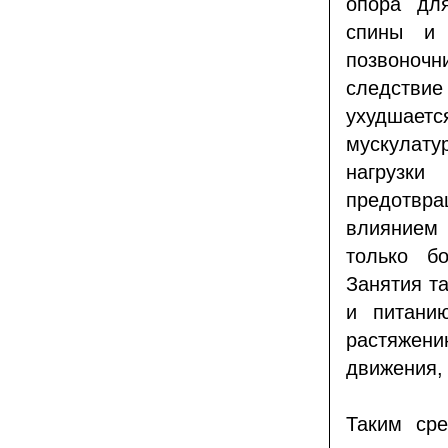
опора дл
спины и 
позвоноч
следстви
ухудшает
мускулату
нагрузк
предотвра
влиянием
только б
Занятия т
и питани
растяжен
движения,
Таким сре