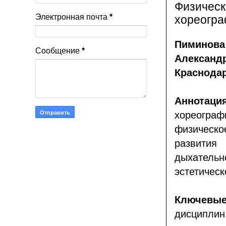
Физическ
Электронная почта
*
хореогра
Пиминов
Сообщение
*
Алексан
Краснодар
Аннота
хореогра
физическ
развития
дыхательно
эстетическ
Ключевы
дисциплин,