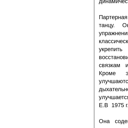
динамичес
Партерная
танцу. О
упражнен
классичес
укрепить
восстанов
связкам 
Кроме э
улучшаютс
дыхательн
улучшаетс
Е.В 1975 г
Она соде