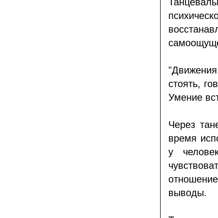
Танцева
психиче
восстана
самоощуще
"Движения
стоять, го
Умение вст
Через тан
время исп
у челове
чувствова
отношени
выводы.