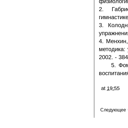
физиологии
2. Габри
гимнастике
3. Колодн
упражнения
4. Менхин
методика: 
2002. - 384
5. Фомин
воспитания.
at
19:55
Следующее