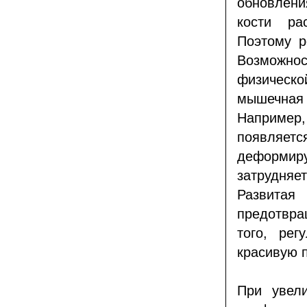
обновлени
кости ра
Поэтому р
Возможн
физическ
мышечная 
Например,
появляетс
деформиру
затрудняе
Развитая 
предотвра
того, ре
красивую п
При увел