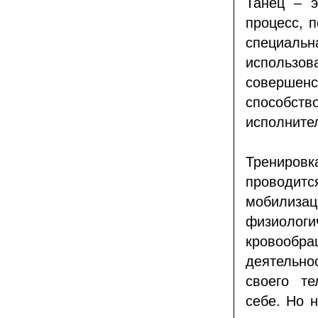
Танец – э
процесс, 
специаль
исполь
совершен
способств
исполните
Тренировк
проводитс
мобилиз
физиолог
кровооб
деятельн
своего те
себе. Но 