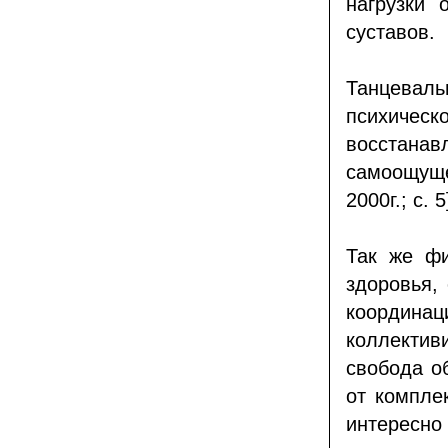
нагрузки 
суставов.
Танцева
психиче
восстана
самоощуще
2000г.; с. 5
Так же фи
здоровья,
координац
коллектив
свобода о
от компле
интересно