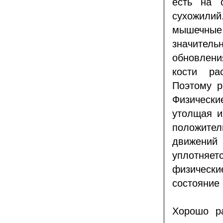
есть на 
сухожили
мышечные
значител
обновлени
кости ра
Поэтому р
Физически
утолщая и
положите
движений
уплотняет
физически
состояние 
Хорошо р