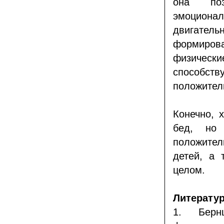
она поз
эмоциональ
двигатель
формиро
физически
способст
положител
Конечно, 
бед, но
положител
детей, а 
целом.
Литератур
1.
Берн