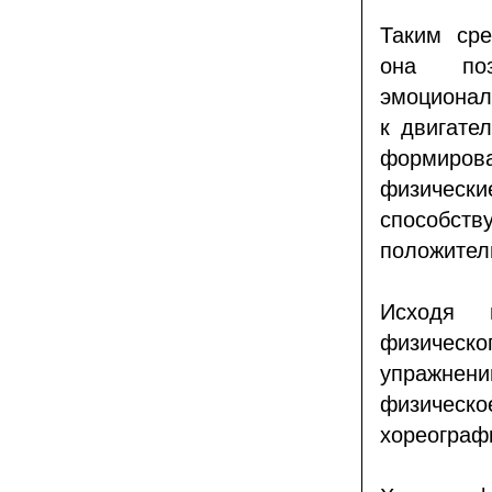
Таким сре
она поз
эмоционал
к двигате
формиро
физически
способст
положител
Исходя и
физическ
упражнени
физическо
хореограф