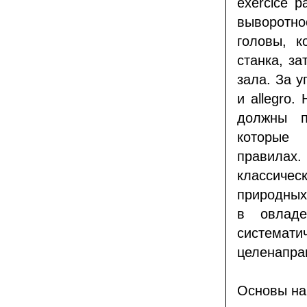
exercice р
выворотно
головы, к
станка, з
зала. За 
и allegro.
должны п
которые 
правилах
классиче
природных
в овладе
система
целенапра
Основы на