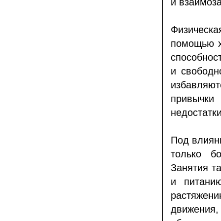
и взаимоз
Физическа
помощью х
способнос
и свободн
избавляютс
привычки 
недостатк
Под влиян
только б
Занятия т
и питани
растяжен
движения,