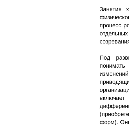
Занятия 
физическог
процесс р
отдельны
созревания
Под разв
понимать
изменени
приводя
организаци
включает
дифференц
(приобрет
форм). Он