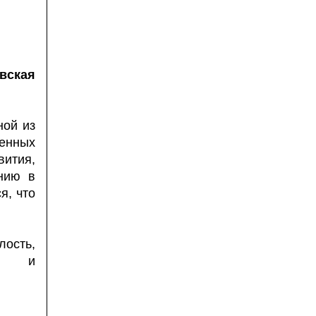
вская
ной из
ленных
вития,
нию в
я, что
ость,
ный и