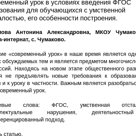
еменный урок в условиях введения ФГОС
зования для обучающихся с умственной
алостью, его особенности построения.
лова Антонина Александровна, МКОУ Чумако
-интернат, с. Чумаково.
ие «современный урок» в наше время является од
 обсуждаемых тем и является предметом многочис
ссий. Находясь на новом этапе общественного раз
зя не предъявлять новые требования к образова
 и к уроку в частности. Важным является разобратьс
современный урок.
евые слова: ФГОС, умственная отстал
ллектуальные нарушения, деятельност
еренцированный подход.
ь статью.