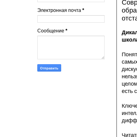
Совр
обра
Электронная почта
*
отст
Сообщение
*
Дика
школа
Понят
самых
диску
нель
целом
есть 
Ключ
инте
дифф
Читат