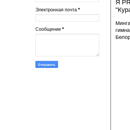
Я PR
"Кур
Электронная почта
*
Минга
Сообщение
*
гимн
Белор