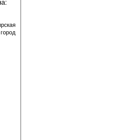
а:
ирская
город