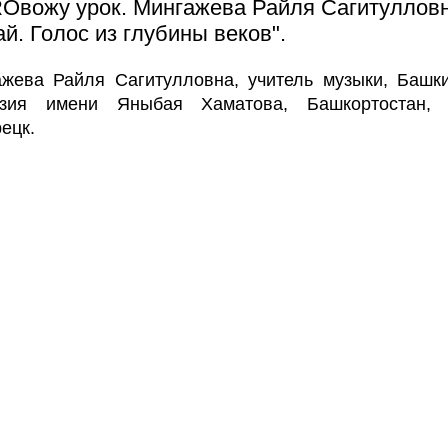
Oвожу урок. Мингажева Райля Сагитулловн
ай. Голос из глубины веков".
жева Райля Сагитулловна, учитель музыки, Башк
азия имени Яныбая Хаматова, Башкортостан, 
ецк.