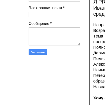
Я P
Иван
Электронная почта
*
сред
Сообщение
*
Напра
Возра
Тема
профо
Полно
Дарья
Полн
Алекс
Наим
Петер
образ
Насел
Хочу 