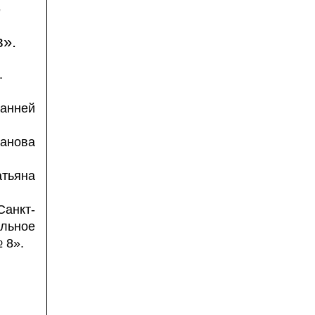
,
».
.
анней
анова
тьяна
анкт-
альное
 8».