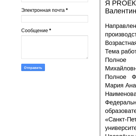
Я PROЕК
Валентин
Электронная почта
*
Направлен
Сообщение
*
производс
Возрастна
Тема рабо
Полное 
Михайловн
Полное Ф
Мария Ана
Наимено
Федера
образова
«Санкт-Пе
университе