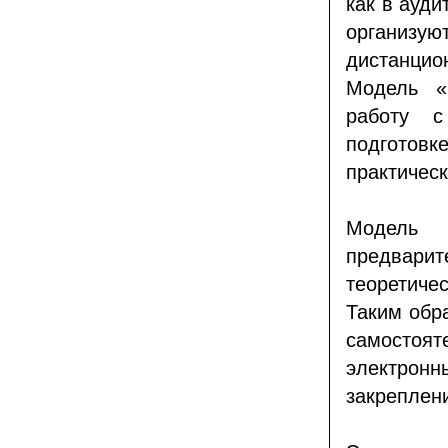
как в ауди
организую
дистанцио
Модель «
работу с
подготов
практичес
Модель 
предвар
теоретиче
Таким обр
самосто
электрон
закреплен