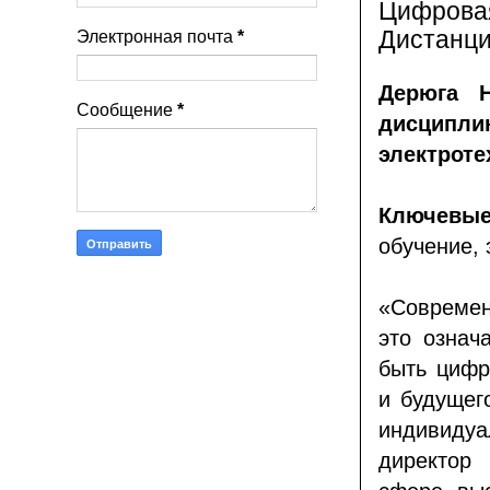
Цифровая
Дистанци
Электронная почта
*
Дерюга Н
Сообщение
*
дисци
электроте
Ключев
обучение,
«Современ
это означ
быть цифр
и будущег
индивидуа
директор