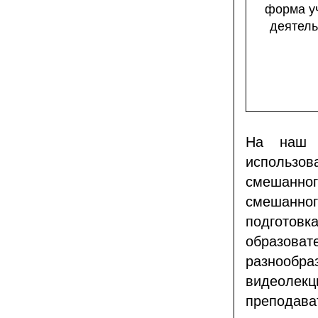
форма у
деятель
На наш в
использ
смешанно
смешанн
подготовк
образоват
разнообра
видеоле
преподав