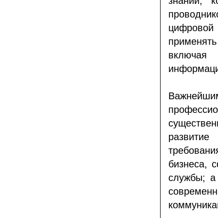
знаний, 
проводник
цифровой
применять
включая 
информаци
Важнейши
професс
существен
развитие
требован
бизнеса, с
службы; а
современ
коммуника