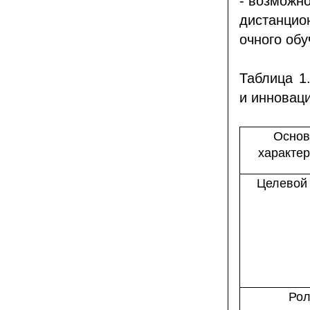
- возможн
дистанци
очного об
Таблица 1
и инновац
Осно
характер
Целевой 
Рол