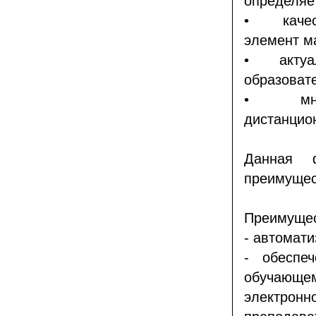
определяе
•
каче
элемент м
•
акту
образоват
•
мно
дистанцио
Данная 
преимущес
Преимущес
- автомати
- обеспе
обучающ
электро