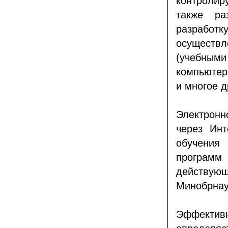
контролир
также ра
разработк
осуществ
(учебным
компьютер
и многое д
Электронн
через Инт
обучения
програм
действу
Минобрнау
Эффектив