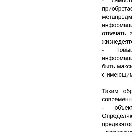
- самост
приобрет
метапредм
информаци
отвечать 
жизнедеят
- повыш
информаци
быть макс
с имеющим
Таким об
современн
- объек
Определяю
предвзятос