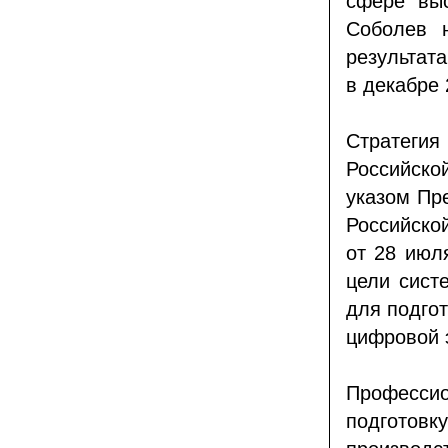
сфере выс
Соболев 
результат
в декабре 
Стратеги
Российско
указом Пр
Российско
от 28 июл
цели сист
для подго
цифровой 
Професс
подготовк