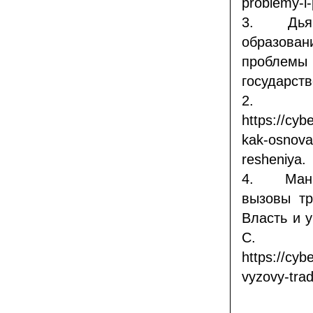
problemy-i-
3.
Дья
образован
проблем
государств
2. 
https://cybe
kak-osnova-
resheniya.
4.
Ман
вызовы т
Власть и у
С.
https://cybe
vyzovy-trad