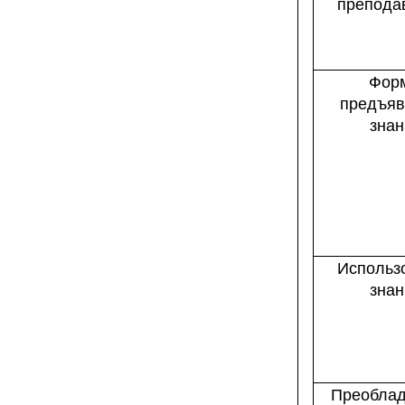
препода
Фор
предъяв
знан
Использ
знан
Преобла