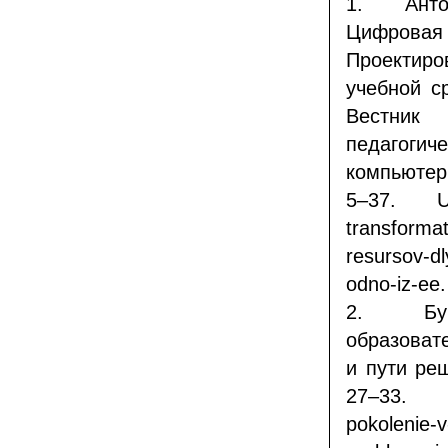
1.
Ант
Цифровая
Проектир
учебной с
Вестник 
педагогич
компьютер
5–37. URL:
transformat
resursov-d
odno-iz-ee.
2.
Б
образоват
и пути ре
27–33. URL
pokolenie-