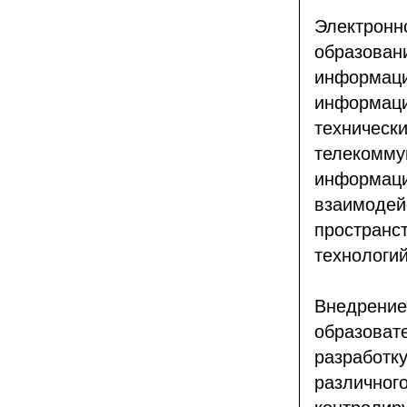
Электро
образован
информа
информа
техничес
телекомму
информа
взаимод
пространс
технологи
Внедре
образоват
разработ
различног