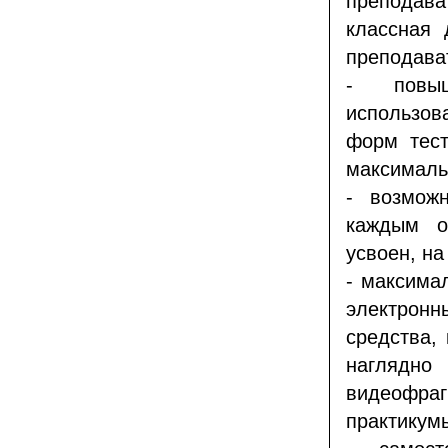
преподав
классная 
преподава
- повыш
использов
форм тест
максималь
- возмож
каждым о
усвоен, на
- максима
электронн
средства,
наглядн
видеофр
практикумы