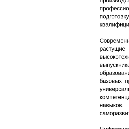
произво
професси
подгото
квалифици
Современ
расту
высокоте
выпускник
образова
базовых п
универс
компетен
навыков
саморазви