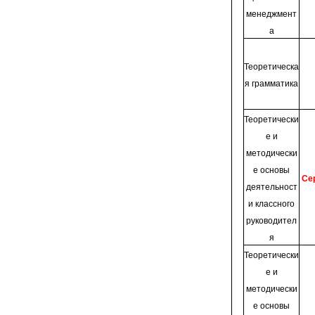
менеджмент
а
Теоретическа
я грамматика
Теоретически
е и
методически
е основы
Се
деятельност
и классного
руководител
я
Теоретически
е и
методически
е основы