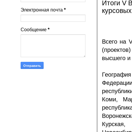
Итоги V 
курсовых
Электронная почта
*
Сообщение
*
Всего на 
(проектов
высшего и
География
Федераци
республик
Коми, Ма
республик
Воронежс
Курская,