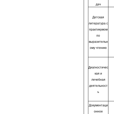
дач
Детская
литература с
практикумом
по
выразительн
ому чтению
Диагностичес
кая и
лечебная
деятельност
ь
Документаци
онное