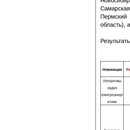
Новосибир
Самарска
Пермский
область), 
Результат
Номинация
Р
Алгоритмы
задач
электроэнерг
етики