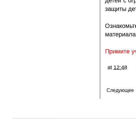
детей с о
защиты де
Ознакомь
материала
Примите уч
at
12:48
Следующее