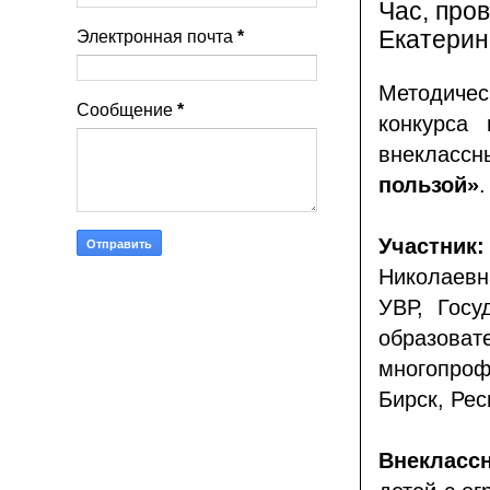
Час, про
Екатерин
Электронная почта
*
Методичес
Сообщение
*
конкурса 
внеклас
пользой»
.
Учас
Николаевн
УВР,
Госу
образо
многопро
Бирск,
Рес
Внекласс