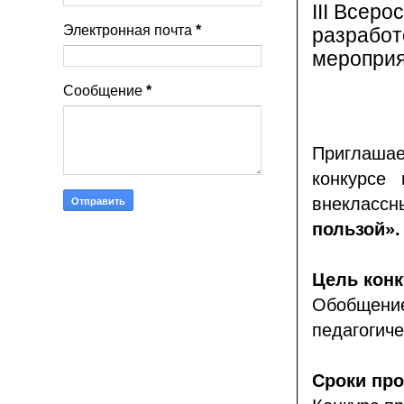
III Всер
Электронная почта
*
разработ
мероприя
Сообщение
*
Приглаша
конкурсе 
внеклас
пользой».
Цель конк
Обобщение
педагогиче
Сроки про