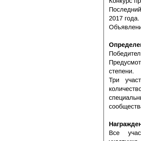
Конкурс пр
Последний
2017 года.
Объявление
Определен
Победите
Предусмотр
степени.
Три учас
количеств
специальн
сообществ
Награжден
Все уча