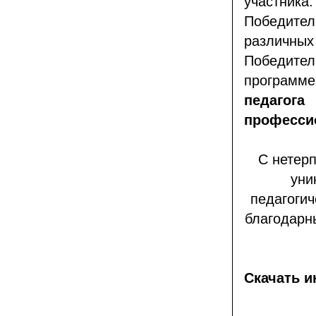
участника.
Победите
различных
Победител
програм
педаго
профессио
С нетер
уни
педагогич
благодарн
Скачать 