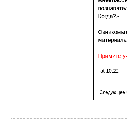
Внеклас
познавате
Когда?».
Ознакомь
материала
Примите уч
at
10:22
Следующее