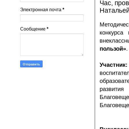
Час, про
Натальей
Электронная почта
*
Методичес
Сообщение
*
конкурса 
внеклас
пользой»
.
Участн
воспитат
образова
развития
Благове
Благовеще