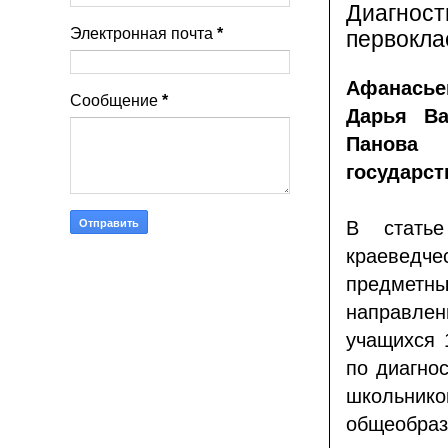
Диагност
Электронная почта
*
первокла
Афанась
Сообщение
*
Дарья Ва
Панова 
государст
В статье
краевед
предметн
направлен
учащихся 
по диагно
школьнико
общеобраз