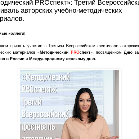
одический PROспект»: Третий Всероссийск
иваль авторских учебно-методических
риалов.
мые коллеги!
аем принять участие в Третьем Всероссийском фестивале авторских
ческих материалов
«Методический
PRO
спект»
,
посвящённом
Дню за
тва в России
и
Международному женскому дню.