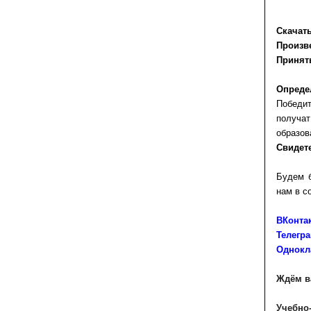
Скачат
Произве
Принять
Опреде
Победи
получат
образов
Свидет
Будем б
нам в с
ВКонтак
Телегра
Однокл
Ждём в
Учебно