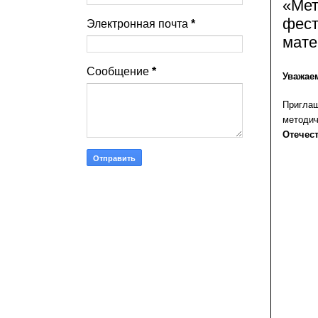
«Мет
фест
Электронная почта
*
мате
Сообщение
*
Уважае
Приглаш
методи
Отечес