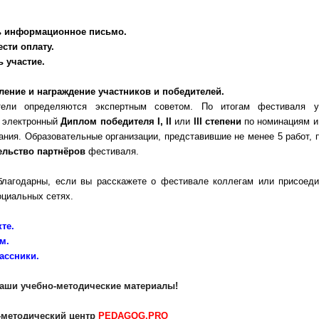
ь информационное письмо.
сти оплату.
 участие.
ление и награждение участников и победителей.
тели определяются экспертным советом. По итогам фестиваля у
 электронный
Диплом победителя
I, II
или
III степени
по номинациям и
ания.
Образовательные организации, представившие не менее 5 работ, 
ельство партнёров
фестиваля.
лагодарны, если вы расскажете о фестивале коллегам или присоеди
оциальных сетях.
те.
м.
ассники.
аши учебно-методические материалы!
-методический центр
PEDAGOG
.
PRO