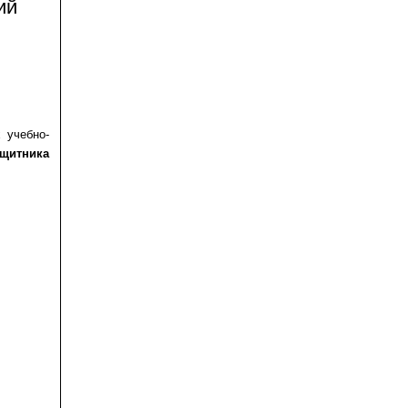
ий
 учебно-
щитника