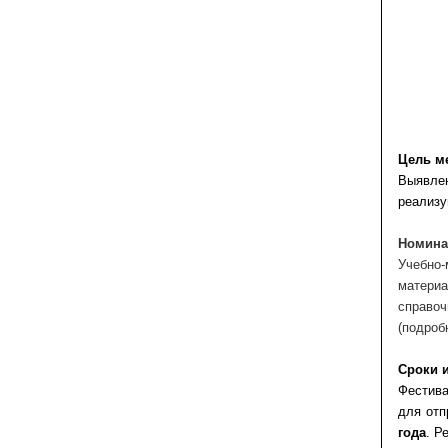
Цель м
Выявле
реализу
Номина
Учебно
матери
справоч
(подроб
Сроки 
Фестива
для отп
года
. Р