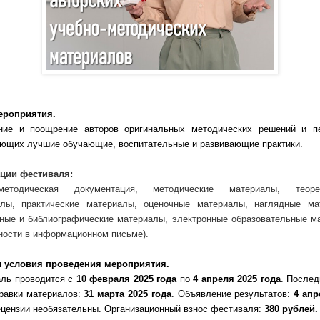
ероприятия.
ние и поощрение авторов оригинальных методических решений и пе
ющих лучшие обучающие, воспитательные и развивающие практики.
ции фестиваля:
-методическая документация, м
етодические материалы, теорет
алы, практические материалы, о
ценочные материалы, н
аглядные ма
ные и библиографические материалы, электронные образовательные м
ности в информационном письме).
и условия проведения мероприятия.
ль проводится с
10 февраля 2025 года
по
4 апреля 2025 года
. Послед
равки материалов:
31 марта 2025 года
. Объявление результатов:
4 апр
ецензии необязательны. Организационный взнос фестиваля:
380 рублей.