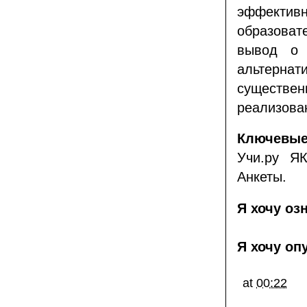
эффективн
образова
вывод о 
альтернат
существе
реализова
Ключевы
Учи.ру ЯК
Анкеты.
Я хочу оз
Я хочу оп
at
00:22