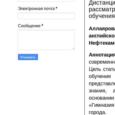
Дистанци
рассматр
Электронная почта
*
обучения
Сообщение
*
Аллаяр
английск
Нефтекамс
Аннотация
современн
Цель стат
обучени
представл
знания, 
основани
«Гимназия
города.