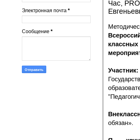
Час, PRO
Евгеньев
Электронная почта
*
Методичес
Сообщение
*
Всероссий
классных 
мероприя
Участник:
Государ
образов
"Педагоги
Внеклас
обязан».