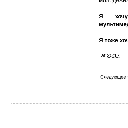
молодежи»
Я хочу
мультиме
Я тоже хо
at
20:17
Следующее