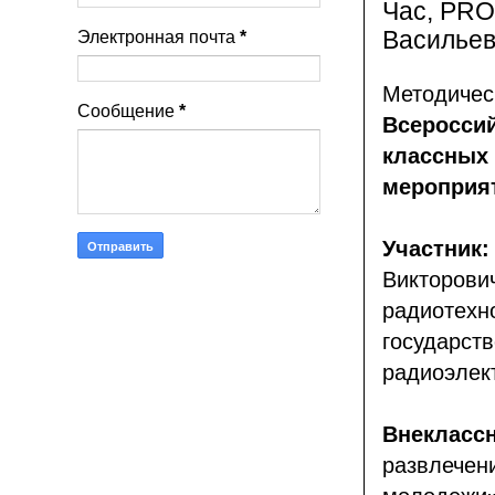
Час, PRO
Васильев
Электронная почта
*
Методичес
Сообщение
*
Всероссий
классных 
мероприя
Участник:
Викторо
радиотехн
государ
радиоэлек
Внекласс
развлече