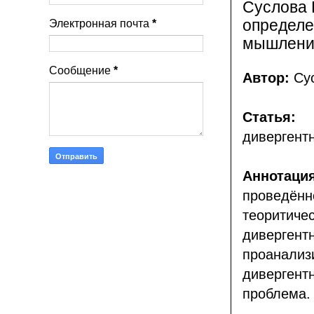
Суслова 
определе
Электронная почта
*
мышлени
Сообщение
*
Автор:
Су
Статья:
П
дивергент
Аннотаци
проведё
теорити
диверг
проанали
диверген
проблема.