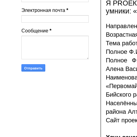
Я PROЕК
умники: 
Электронная почта
*
Направлен
Сообщение
*
Возрастная
Тема работ
Полное Ф.
Полное Ф
Алена Вас
Наименов
«Первома
Бийского р
Населённы
района Алт
Сайт прое