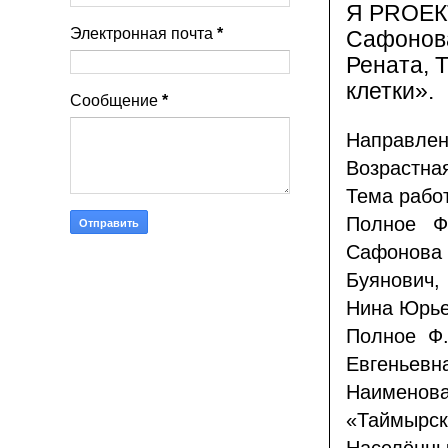
Я PROЕК
Электронная почта
*
Сафонова
Рената, 
клетки».
Сообщение
*
Направлен
Возрастная
Тема работ
Полное Ф
Сафонова
Буянович,
Нина Юрье
Полное Ф.
Евгеньевна
Наименов
«Таймырск