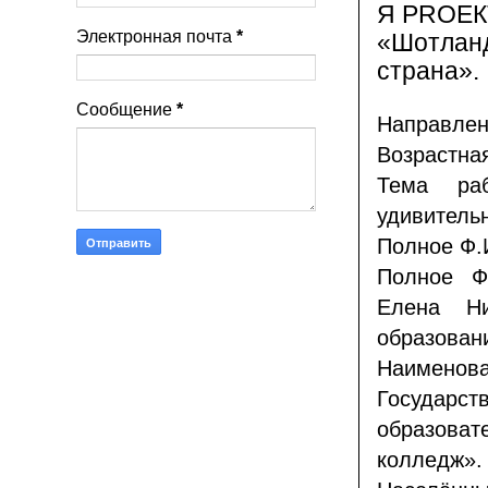
Я PROЕК
Электронная почта
*
«Шотланд
страна».
Сообщение
*
Направлен
Возрастная
Тема раб
удивитель
Полное Ф.
Полное Ф
Елена Ни
образовани
Наимено
Государс
образоват
колледж».