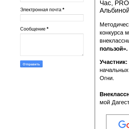
Час, PRO
Альбиной
Электронная почта
*
Методичес
Сообщение
*
конкурса м
внеклассн
пользой».
Участни
начальных
Огни.
Внеклас
м
ой
Дагест