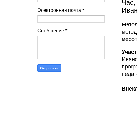
Час,
Иван
Электронная почта
*
Метод
Сообщение
*
метод
мероп
У
Ива
проф
педаг
Внек