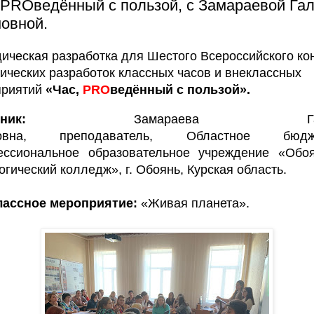
 PROведённый с пользой, с Замараевой Га
овной.
ическая разработка для Шестого Всероссийского ко
ических разработок классных часов и внеклассных
риятий
«Час,
PRO
ведённый с пользой».
частник:
Замараева Гал
новна,
преподаватель,
Областное бюдж
ессиональное образовательное учреждение «Обоя
огический колледж»,
г. Обоянь, Курская область.
лассное мероприятие:
«Живая планета
».