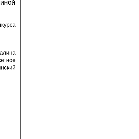
линой
нкурса
ина
етное
нский