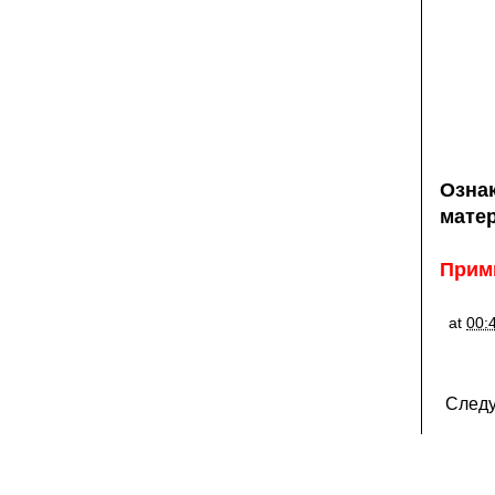
Озн
мате
Прими
at
00:
След