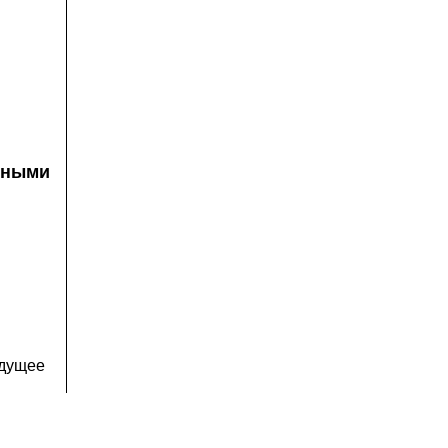
ными
дущее