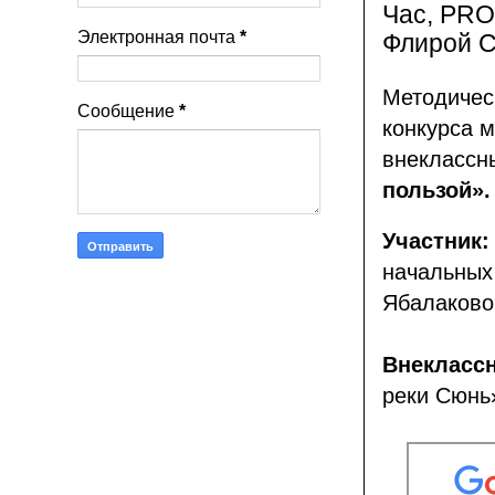
Час, PRO
Электронная почта
*
Флирой С
Методичес
Сообщение
*
конкурса м
внеклассн
пользой».
Участник
начальны
Ябалаково
Внекласс
реки Сюнь