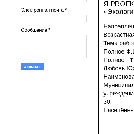
Я PROЕК
Электронная почта
*
«Экологи
Направлен
Сообщение
*
Возрастная
Тема работ
Полное Ф.
Полное Ф
Любовь Юрь
Наимено
Муниципа
учрежден
30.
Населённый