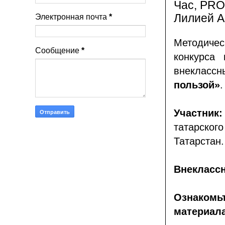
Час, PRO
Лилией А
Электронная почта
*
Методичес
Сообщение
*
конкурса 
внекласс
пользой»
.
Участни
т
атарског
Татарстан.
Внекласс
Ознакомь
материал