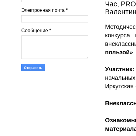
Час, PRO
Электронная почта
*
Валентин
Методичес
Сообщение
*
конкурса 
внекласс
пользой»
.
Участник
начальны
Иркутская 
Внекласс
Ознакомь
материал