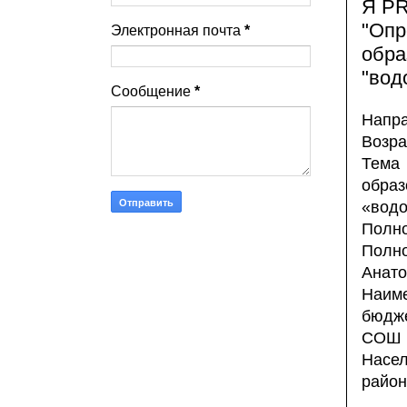
Я P
"Опр
Электронная почта
*
обра
"вод
Сообщение
*
Напра
Возра
Тема
обра
«вод
Полно
Полно
Анато
Наиме
бюдж
СОШ 
Насел
район