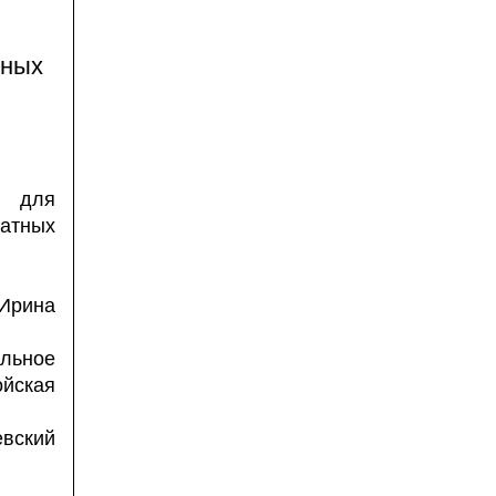
тных
й для
атных
 Ирина
льное
йская
евский