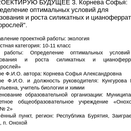
ROЕКТИРУЮ БУДУЩЕЕ 3. Корнева Софья:
еделение оптимальных условий для
зования и роста силикатных и цианоферра
орослей".
вление проектной работы:
экология
стная категория: 10-11 класс
 работы: Определение оптимальных услови
зования и роста силикатных и цианоферр
орослей»
е Ф.И.О. автора: Корнева Софья Александровна
е Ф.И.О. и должность руководителя: Кунгурова
льевна, учитель биологии и химии
нование образовательной организации:
Муниципа
етное общеобразовательное учреждение «Онохо
№ 2»
ённый пункт, регион:
Республика Бурятия, Заигра
, п. Онохой