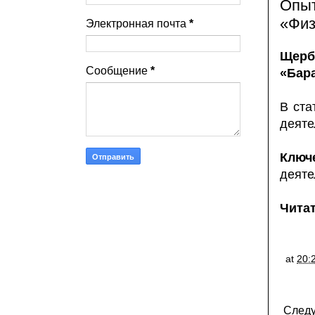
Опыт
«Физ
Электронная почта
*
Щер
Сообщение
*
«Бар
В ста
деяте
Ключ
деяте
Читат
at
20:
След