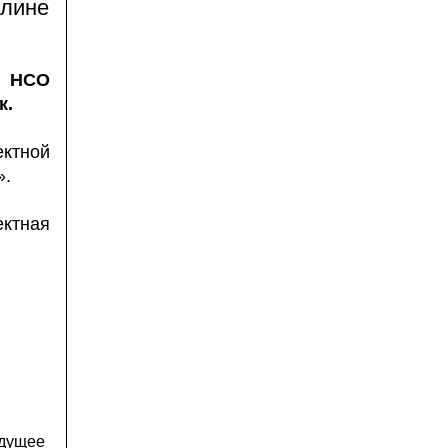
плине
 НСО
к.
ектной
».
ектная
дущее