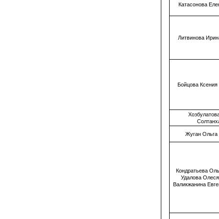
Катасонова Еле
Литвинова Ирин
Бойцова Ксения
Хозбулатов
Солтанх
Жуган Ольга
Кондратьева Оль
Удалова Олеся
Валикжанина Евг