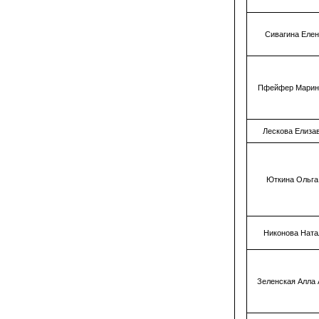
Сивагина Еле
Пфейфер Марин
Лескова Елиза
Юткина Ольга
Никонова Нат
Зеленская Алла