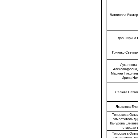
Литвинова Екате
Дорн Ирина 
Гринько Светла
Лукьянова
Александровна
Марина Николае
Ирина Ни
Селюта Натал
Яковлева Еле
Топоркова Ольг
заместитель дир
Качурова Елизав
старшая 
Топоркова Ольг
заместитель дир