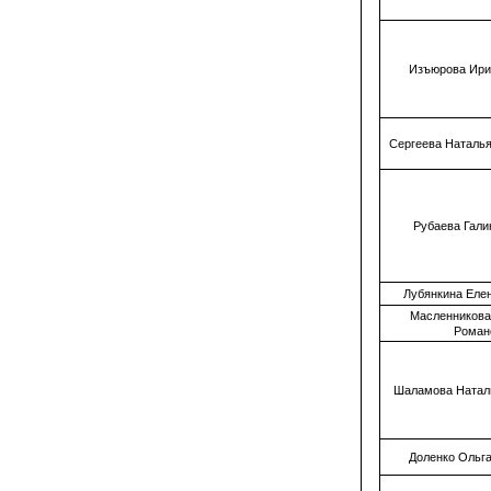
Изъюрова Ири
Сергеева Наталь
Рубаева Гал
Лубянкина Еле
Масленникова
Роман
Шаламова Натал
Доленко Ольг