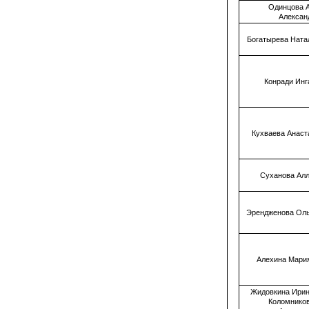
Одинцова 
Алексан
Богатырева Ната
Конради Ин
Кухваева Анас
Суханова Ал
Эрендженова Оль
Алехина Мари
Жидовкина Ирин
Коломнико