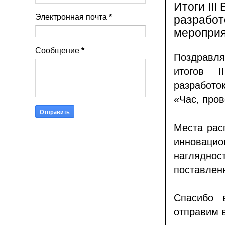
Итоги II
Электронная почта
*
разработ
мероприя
Сообщение
*
Поздравля
итогов I
разработо
«Час, про
Места рас
инноваци
нагляднос
поставленн
Спасибо 
отправим 