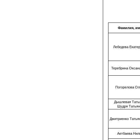
Фамилия, им
Лебедева Екате
Теребрина Оксан
Погорелова Ол
Дышлевая Тать
Шудря Татьян
Дмитриенко Татья
Аетбаева Нил