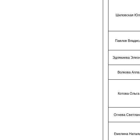
Шиловская Юл
Павлов Владис
Эдлякиева Элео
Волкова Алла
Котова Ольга
Огнева Светлан
Емелина Натал