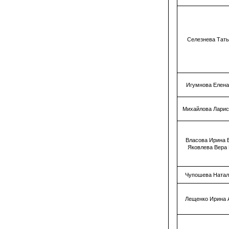
Селезнева Тат
Игумнова Елена
Михайлова Ларис
Власова Ирина 
Яковлева Вера
Чупошева Натал
Лещенко Ирина 