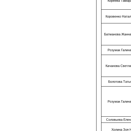
Кореева Тамар
Коровенко Ната
Батманова Жанна
Розумак Галин
Качанова Светл
Болотова Тать
Розумак Галин
Соловьева Елен
Холина Зоя 