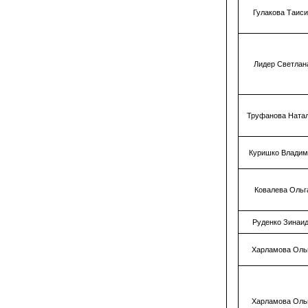
Гулакова Таис
Лидер Светлан
Труфанова Ната
Куришко Владим
Ковалева Ольг
Руденко Зинаи
Харламова Оль
Харламова Оль