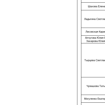
Шахова Елена
Ладыгина Светл
Лисовская Кари
Апчугова Юлия 
Захарова Юлия
Тырцева Светла
Чувашова Тат
Могуленко Екате