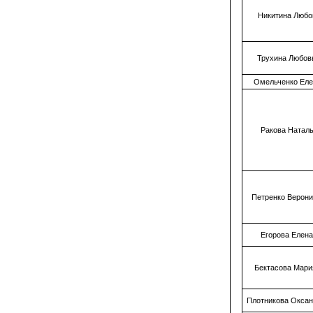
Никитина Любо
Трухина Любов
Омельченко Еле
Ракова Натал
Петренко Верон
Егорова Елен
Бектасова Мари
Плотникова Окса