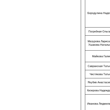
Бородулина Наде
Погребная Ольг
Мазурова Лариса
Ушакова Наталь
Майкова Гали
Савранская Тать
Чистякова Тать
Якубив Анастаси
Кизерова Надежд
Иванова Людмила