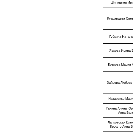
Шипицына Ир
Кудрявцева Све
Губкина Натал
Ядкова Ирина 
Козлова Мария 
Зайцева Любовь
Назаренко Мар
Ганина Алина Юр
Анна Вал
Лапковская Еле
Крофто Анна 