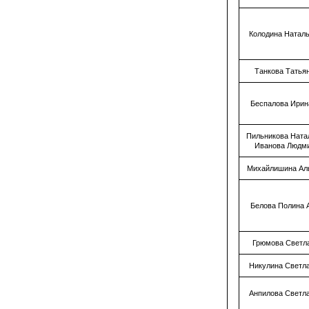
Колодина Натал
Танкова Татья
Беспалова Ирин
Пильникова Ната
Иванова Людм
Михайлишина Ал
Белова Полина 
Грюмова Светл
Никулина Светл
Анпилова Светл