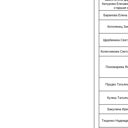
Качурова Елизав
старшая 
Баранова Елена
Котелянец Зи
Щербинина Свет
Колесникова Свет
Пономарева Я
Прудко Татьян
Кулеш Татьян
Бакулина Ир
Тищенко Надежда