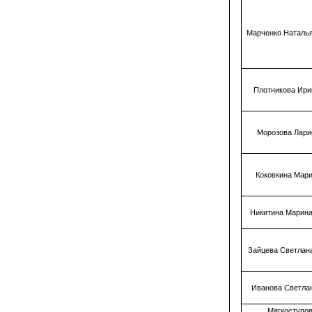
Марченко Наталь
Плотникова Ири
Морозова Лари
Коковкина Мар
Никитина Марин
Зайцева Светлан
Иванова Светла
Мягкоступо