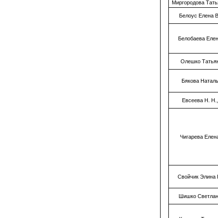
Миргородова Тать
Белоус Елена 
Белобаева Еле
Олешко Татья
Бякова Натал
Евсеева Н. Н.,
Чигарева Елен
Свойчик Элина
Шишко Светлан