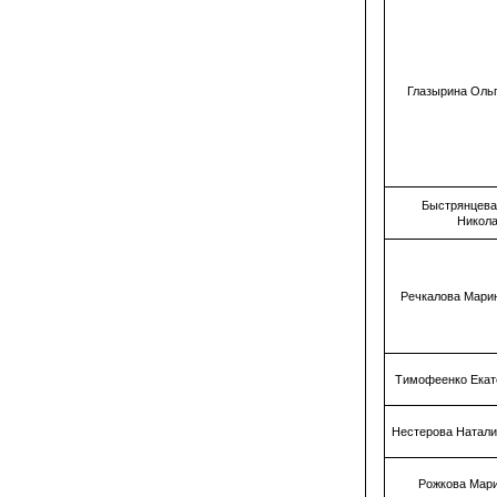
Глазырина Оль
Быстрянцева
Никол
Речкалова Мари
Тимофеенко Екат
Нестерова Натал
Рожкова Мар