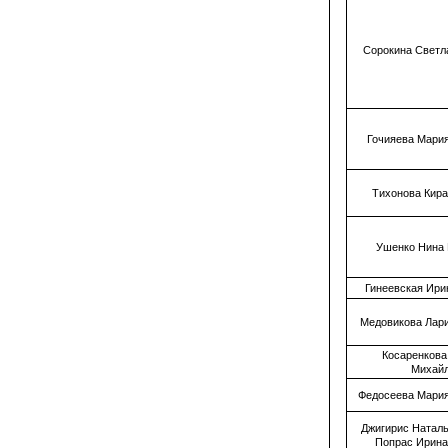
Сорокина Светл
Гочияева Мари
Тихонова Кир
Ушенко Нина
Гинеевская Ири
Медовикова Лар
Косаренкова
Михай
Федосеева Мари
Джигирис Натал
Попрас Ирина