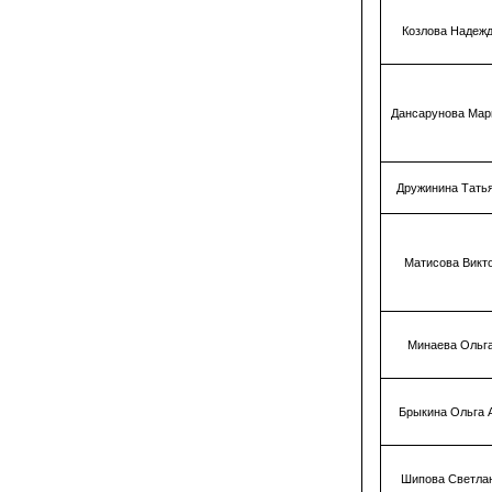
Козлова Надеж
Дансарунова Мар
Дружинина Тать
Матисова Викт
Минаева Ольг
Брыкина Ольга 
Шипова Светла