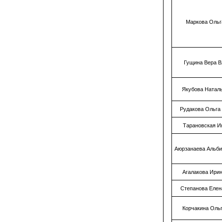
Маркова Ольг
Гущина Вера 
Якубова Натал
Рудакова Ольга
Тарановская И
Аюрзанаева Альб
Агалакова Ири
Степанова Елен
Корчакина Оль