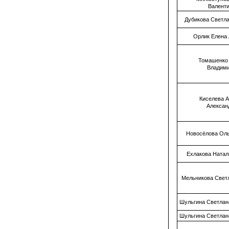
Валент
Дубикова Светл
Орлик Елена
Томашенко
Владим
Киселева 
Алексан
Новосёлова Оль
Ехлакова Натал
Мельникова Свет
Шульгина Светлан
Шульгина Светлан