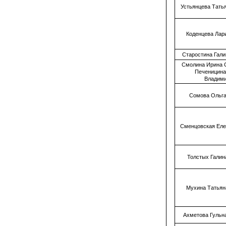
Устьянцева Тать
Коденцева Лар
Старостина Гал
Смолина Ирина 
Печеницина
Владим
Сомова Ольга
Сменцовская Еле
Толстых Галин
Мухина Татьян
Ахметова Гульн