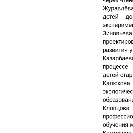
через чтен
Журавлёв
детей до
экспериме
Зиновьева
проектир
развития у
Казарбаева
процессе
детей стар
Калюков
экологич
образован
Клопцо
профессио
обучения 