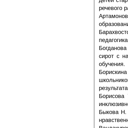
детей стар
речевого р
Артамоно
образован
Барахвос
педагогика
Богданова
сирот с н
обучения.
Бориски
школьник
результат
Борисова 
инклюзивно
Быкова Н.
нравственн