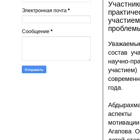
Участник
Электронная почта
*
практиче
участием
проблемы
Сообщение
*
Уважаемы
состав уч
научно-п
участием
современ
года.
Абдырахма
аспекты
мотивации
Агапова О