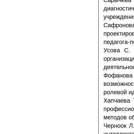
Сарычев
диагности
учреждени
Сафронова
проектир
педагога-п
Усова С. 
организа
деятельно
Фофанов
возможнос
ролевой и
Хапчаева 
профессио
методов о
Черноок Л.