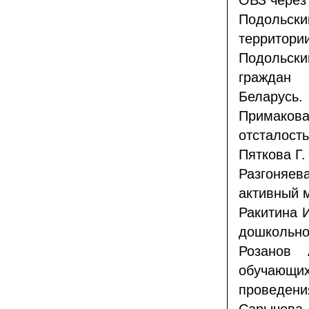
ОВЗ через
Подольск
территори
Подольски
граждан 
Беларусь.
Примаков
отсталость
Пяткова Г.
Разгоняев
активный 
Ракитина И
дошкольно
Розанов 
обучающих
проведени