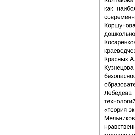
Колтакова
как наибо
современн
Коршунов
дошкольно
Косаренко
краеведче
Красных А
Кузнецова
безопасн
образоват
Лебедев
технолог
«теория э
Мельнико
нравстве