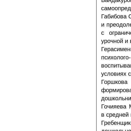
Вандакур
самоопред
Габибова 
и преодол
с ограни
урочной и 
Герасиме
психолог
воспитыва
условиях с
Горшкова
формиро
дошкольни
Гочияева 
в средней
Гребенщи