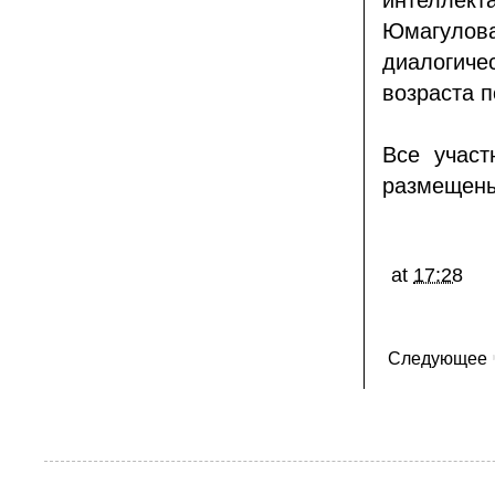
интеллект
Юмагулов
диалогич
возраста 
Все участ
размещены
at
17:28
Следующее