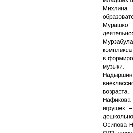
младших ш
Михлина
образоват
Мурашко 
деятельно
Мурзабул
комплекса
в формиро
музыки.
Надыршина
внекласс
возраста.
Нафикова
игрушек –
дошкольно
Осипова Н