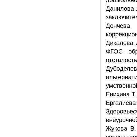
дошкольног
Данилова 
заключите
Денчева 
коррекцион
Дикалова 
ФГОС обр
отсталость
Дубодело
альтерна
умственно
Енихина Т.
Ергалиев
Здоровь
внеурочно
Жукова В.