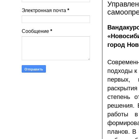
Управле
Электронная почта
*
самоопре
Вандаку
Сообщение
*
«Новосиб
город Нов
Современ
подходы к
первых, 
раскрытия
степень о
решения. 
работы в
формиро
планов. В