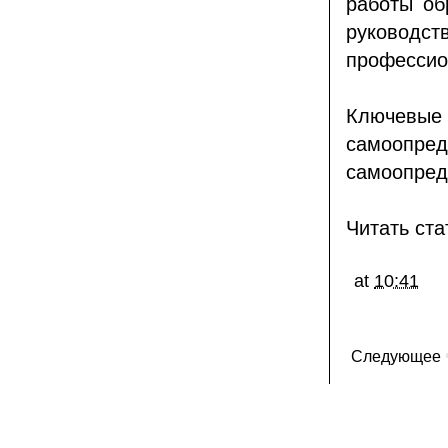
работы об
руковод
профессио
Ключевые
самоопре
самоопред
Читать ста
at
10:41
Следующее