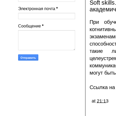
Soft skil
академич
Электронная почта
*
При обуч
Сообщение
*
когнитивн
экзамена
способнос
такие ли
целеуст
коммуника
могут быть
Ссылка на 
at
21:13