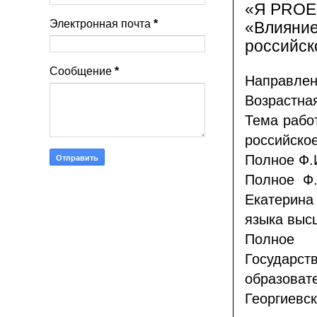
«Я PROЕ
Электронная почта
*
«Влияние
российск
Сообщение
*
Направлен
Возрастная
Тема рабо
российско
Полное Ф.
Полное Ф.
Екатерина
языка выс
Полное н
Государ
образоват
Георгиевск