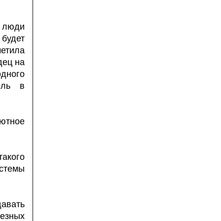
 люди
 будет
метила
дец на
дного
оль в
ютное
акого
стемы
давать
езных