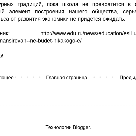
турных традиций, пока школа не превратится в 
ый элемент построения нашего общества, серье
ьса от развития экономики не придется ожидать.
точник:
http://www.edu.ru/news/education/esli-u
inansirovan--ne-budet-nikakogo-e/
19
ующее
Главная страница
Преды
Технологии
Blogger
.