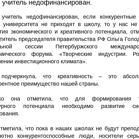
 учитель недофинансирован.
 учитель недофинансирован, если конкурентные
 университета не приходят в школу, то у нас не
тия экономического и креативного потенциала, от
титель председателя правительства РФ Ольга Голо
льной сессии Петербуржского междунаро
омического форума. «Творческие индустрии. Р
ении инвестиционного климата».
подчеркнула, что креативность – это абсол
рентное преимущество нашей страны.
ко она отметила, что для формирования т
турного потенциала необходимо развитие си
ования.
тметила, что пока в наших школах не будут препо
лютно конкурентоспособные люди, носители серь