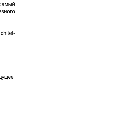
самый
зного
chitel-
дущее