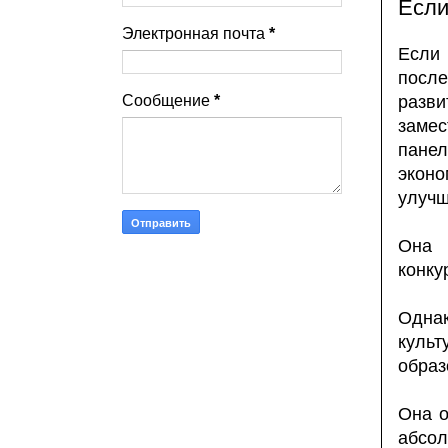
Если
Электронная почта
*
Если
после
Сообщение
*
разви
замес
пане
экон
улучш
Она 
конку
Одна
куль
образ
Она о
абсо