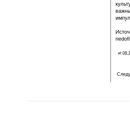
куль
важн
импул
Ис
nedof
at
08:
След