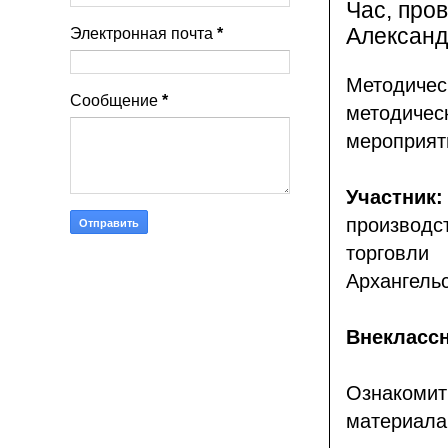
Час, про
Александ
Электронная почта
*
Методичес
Сообщение
*
методичес
мероприя
Участни
производ
торговли
Архангельс
Внекласс
Ознакоми
материала