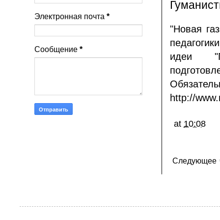
Гуманисти
Электронная почта
*
"Новая га
педагоги
Сообщение
*
идеи "П
подготов
Обяз
http://www
at
10:08
Следующее