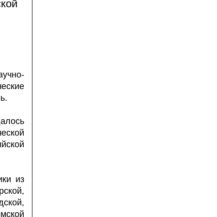
ской
учно-
еские
ь.
далось
ческой
ийской
ики из
ской,
ской,
омской