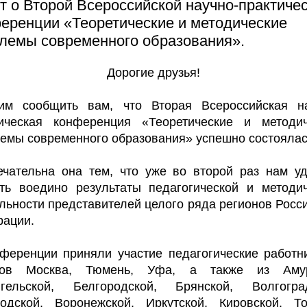
т о Второй Всероссийской научно-практиче
еренции «Теоретические и методические
лемы современного образования».
Дорогие друзья!
им сообщить вам, что Вторая Всероссийская на
тическая конференция «Теоретические и методич
емы современного образования» успешно состоялас
чательна она тем, что уже во второй раз нам у
ть воедино результаты педагогической и методи
льности представителей целого ряда регионов Росс
ации.
ференции приняли участие педагогические работн
дов Москва, Тюмень, Уфа, а также из Амур
нгельской, Белгородской, Брянской, Волгоград
одской, Воронежской, Иркутской, Кировской, Т