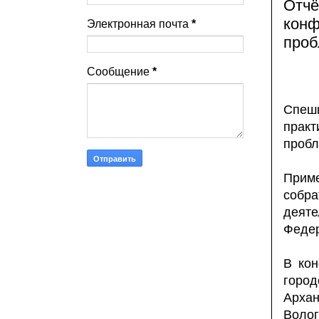
Отчё
конф
Электронная почта
*
проб
Сообщение
*
Спеш
прак
пробл
Приме
собра
деяте
Федер
В кон
горо
Арха
Волог