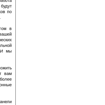
работа
 будут
ков по
.
гом в
вашей
ческих
льной
 И мы
ожить
ут вам
иболее
онные
панели