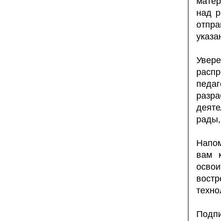
матер
над р
отпра
указа
Увер
расп
педаг
разр
деят
рады,
Напо
вам
освои
вост
техно
Подпи