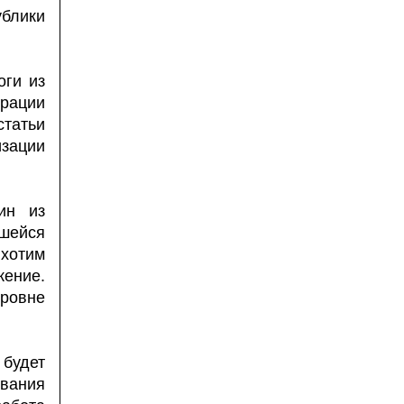
блики
оги из
грации
статьи
изации
ин из
вшейся
 хотим
ение.
ровне
 будет
вания