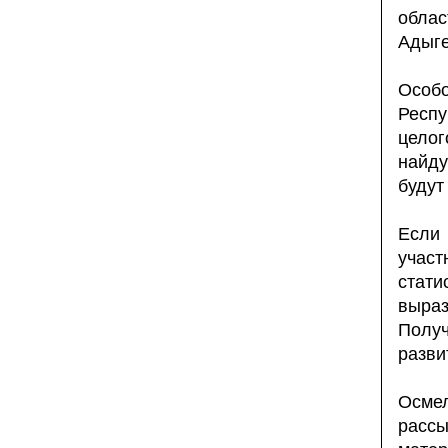
обла
Адыг
Особо
Респу
целог
найду
будут
Если
участ
стати
выра
Полу
разви
Осмел
расс