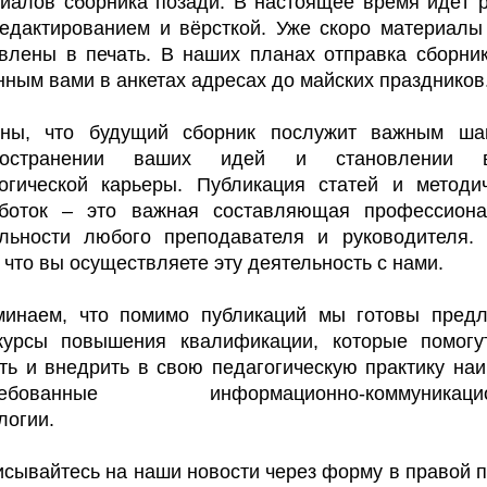
иалов сборника позади. В настоящее время идёт 
едактированием и вёрсткой. Уже скоро материалы
влены в печать. В наших планах отправка сборни
нным вами в анкетах адресах до майских праздников
ены, что будущий сборник послужит важным ша
ространении ваших идей и становлении 
огической карьеры. Публикация статей и методи
аботок – это важная составляющая профессиона
ельности любого преподавателя и руководителя.
 что вы осуществляете эту деятельность с нами.
минаем, что помимо публикаций мы готовы предл
курсы повышения квалификации
, которые помог
ть и внедрить в свою педагогическую практику на
ребованные информационно-коммуникаци
логии.
сывайтесь на наши новости через форму в правой 