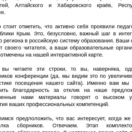
стей, Алтайского и Хабаровского краёв, Респу
ея.
 стоит отметить, что активно себя проявили педаг
блики Крым. Это, безусловно, важный шаг в инте
о региона в российскую систему образования. Ваши 
т своего читателя, а ваши образовательные орган
 отмечены
на нашей интерактивной карте
.
 вы читаете эти строки, то вы, наверняка, од
ников конференции (да, мы видим это по увеличи
стике посещения нашего сайта). Именно вам мы
зить благодарность за отклик на наше предлож
ченные нами материалы говорят о высоком у
тия ваших профессиональных компетенций.
имся предположить, что вас интересует, когда же
ылка сборников. Отвечаем. Этап комплекто