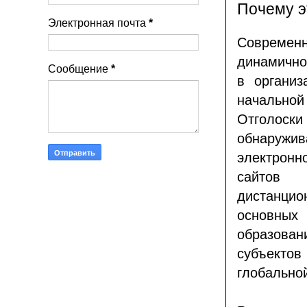
Почему э
Электронная почта
*
Современн
динамично
Сообщение
*
в организ
начально
Отголос
обнаружи
электронн
сайтов 
дистанцио
основны
образова
субъекто
глобальной