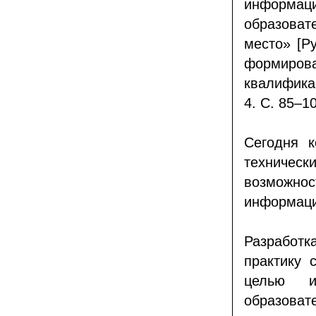
информа
образоват
место» [Р
формиро
квалифика
4. С. 85–10
Сегодня к
техниче
возможно
информаци
Разработк
практику 
целью и
образов