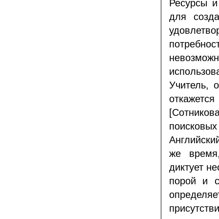
Ресурсы и
для созда
удовлетво
потребнос
невозмож
использо
Учитель, 
откажетс
[Сотников
поисковых
Английский
же время
диктует не
порой и с
определ
присутств