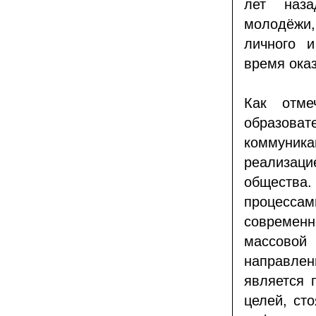
лет наза
молодёжи,
личного 
время ока
Как отме
образова
коммуни
реализаци
общества
процесса
современ
массовой
направлен
является 
целей, ст